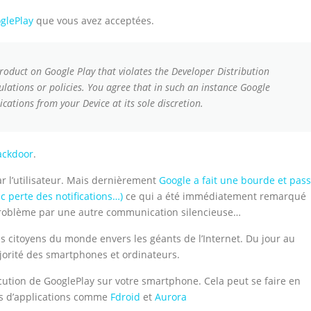
oglePlay
que vous avez acceptées.
roduct on Google Play that violates the Developer Distribution
lations or policies. You agree that in such an instance Google
cations from your Device at its sole discretion.
ackdoor
.
r l’utilisateur. Mais dernièrement
Google a fait une bourde et pas
 perte des notifications…)
ce qui a été immédiatement remarqué
e problème par une autre communication silencieuse…
 citoyens du monde envers les géants de l’Internet. Du jour au
ajorité des smartphones et ordinateurs.
écution de GooglePlay sur votre smartphone. Cela peut se faire en
ins d’applications comme
Fdroid
et
Aurora