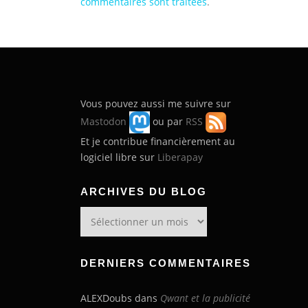
commentaires sont traitées
.
Vous pouvez aussi me suivre sur
Mastodon
ou par
RSS
Et je contribue financièrement au
logiciel libre sur
Liberapay
ARCHIVES DU BLOG
Archives
du
blog
DERNIERS COMMENTAIRES
ALEXDoubs
dans
Qwant et la publicité